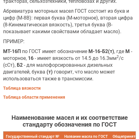
тракторах, сельхозтехники, тепловозах и других.
Абревиатура моторных масел ГОСТ состоит из букв и
цифр (М-8В): первая буква (М-моторное), вторая цифра
(8-Кинематическая вязкость), третья буква (В-
показывает какими свойствами обладает масло).
ПРИМЕР:
МТ-16П
по ГОСТ имеет обозначение
М-16-Б2(т)
, где
М
-
2
моторное,
16
- имеет вязкость от 14.5 до 16.3мм
/с
(сСт),
Б2
- для малофорсированных дизельных
двигателей, буква
(т)
говорит, что масло может
использоваться также в трансмиссии.
Таблица вязкости
Таблица области применения
Наименование масел и их соответствие
стандарту обозначения по ГОСТ
Государственный стандарт №
Название масла по ГОСТ
Общепринятое