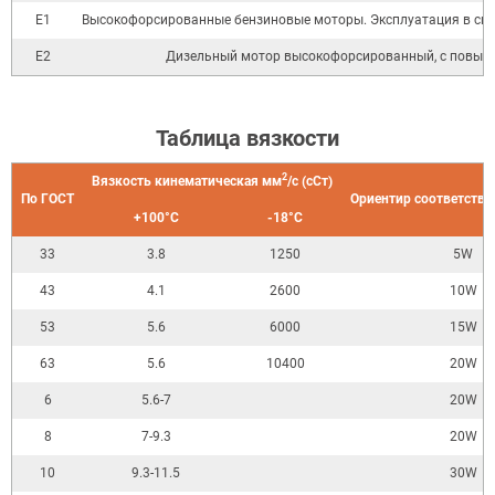
Е1
Высокофорсированные бензиновые моторы. Эксплуатация в свер
Е2
Дизельный мотор высокофорсированный, с повышен
Таблица вязкости
2
Вязкость кинематическая мм
/с (сСт)
По ГОСТ
Ориентир соответстви
+100°С
-18°С
33
3.8
1250
5W
43
4.1
2600
10W
53
5.6
6000
15W
63
5.6
10400
20W
6
5.6-7
20W
8
7-9.3
20W
10
9.3-11.5
30W