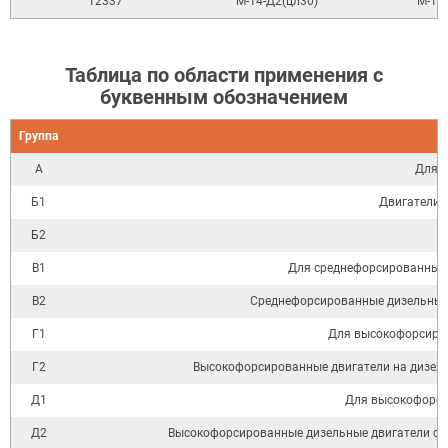
12337
М-14-Д2(цл30)
М-14
Таблица по области применения с
буквенным обозначением
Группа
А
Для н
Б1
Двигатели 
Б2
В1
Для среднефорсированных 
В2
Среднефорсированные дизельные
Г1
Для высокофорсиров
Г2
Высокофорсированные двигатели на дизель
Д1
Для высокофорси
Д2
Высокофорсированные дизельные двигатели с на