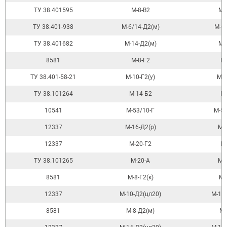
ТУ 38.401595
М-8-В2
М-
ТУ 38.401-938
М-6/14-Д2(м)
М-6
ТУ 38.401682
М-14-Д2(м)
М-
8581
М-8-Г2
М
ТУ 38.401-58-21
М-10-Г2(у)
М-
ТУ 38.101264
М-14-Б2
М
10541
М-53/10-Г
М-5
12337
М-16-Д2(р)
М-
12337
М-20-Г2
М
ТУ 38.101265
М-20-А
МС
8581
М-8-Г2(к)
М-
12337
М-10-Д2(цл20)
М-10
8581
М-8-Д2(м)
М