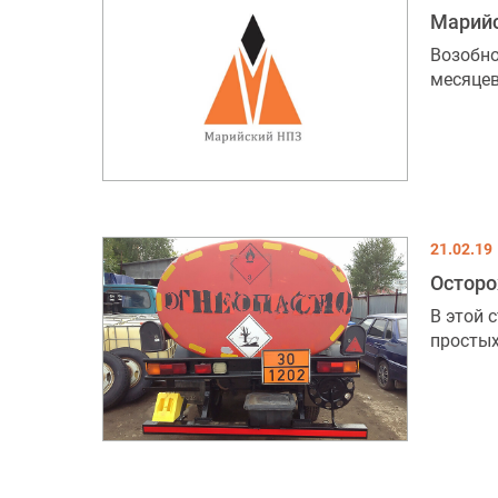
Марийс
Возобно
месяцев
21.02.19
Осторо
В этой 
простых