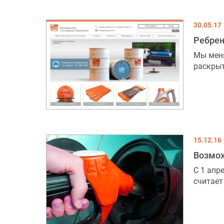
30.05.17
Ребрен
Мы меня
раскрыт
15.12.16
Возмож
С 1 апр
считает