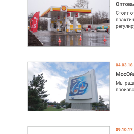
Оптовы
Стоит о
практич
регулиру
04.03.18
МосОйл
Мы рады
произво
09.10.17