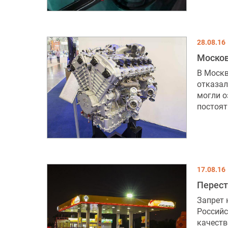
28.08.16
Москов
В Москв
отказал
могли о
постоят
17.08.16
Перест
Запрет 
Российс
качеств