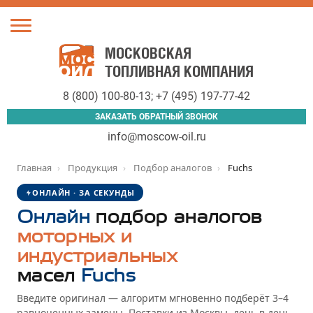
Toggle
navigation
МОСКОВСКАЯ
ТОПЛИВНАЯ КОМПАНИЯ
8 (800) 100-80-13
;
+7 (495) 197-77-42
ЗАКАЗАТЬ ОБРАТНЫЙ ЗВОНОК
info@moscow-oil.ru
Главная
›
Продукция
›
Подбор аналогов
›
Fuchs
ОНЛАЙН · ЗА СЕКУНДЫ
Онлайн
подбор аналогов
моторных и
индустриальных
масел
Fuchs
Введите оригинал — алгоритм мгновенно подберёт 3–4
равноценных замены. Поставки из Москвы, день в день.