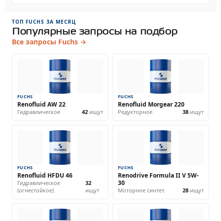
ТОП FUCHS ЗА МЕСЯЦ
Популярные запросы на подбор
Все запросы Fuchs →
FUCHS
FUCHS
Renofluid AW 22
Renofluid Morgear 220
Гидравлическое
42
ищут
Редукторное
38
ищут
FUCHS
FUCHS
Renofluid HFDU 46
Renodrive Formula II V 5W-
30
Гидравлическое
32
(огнестойкое)
ищут
Моторное синтет.
28
ищут