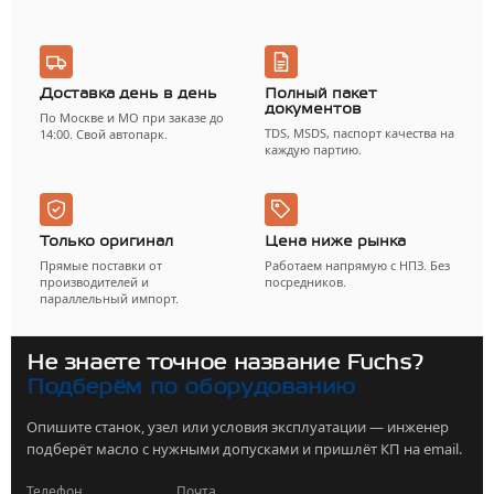
Доставка день в день
Полный пакет
документов
По Москве и МО при заказе до
TDS, MSDS, паспорт качества на
14:00. Свой автопарк.
каждую партию.
Только оригинал
Цена ниже рынка
Прямые поставки от
Работаем напрямую с НПЗ. Без
производителей и
посредников.
параллельный импорт.
Не знаете точное название Fuchs?
Подберём по оборудованию
Опишите станок, узел или условия эксплуатации — инженер
подберёт масло с нужными допусками и пришлёт КП на email.
Телефон
Почта