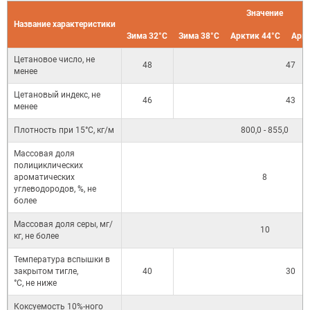
Значение
Название характеристики
Зима 32°С
Зима 38°С
Арктик 44°С
Аркт
Цетановое число, не
48
47
менее
Цетановый индекс, не
46
43
менее
Плотность при 15°С, кг/м
800,0 - 855,0
Массовая доля
полициклических
ароматических
8
углеводородов, %, не
более
Массовая доля серы, мг/
10
кг, не более
Температура вспышки в
закрытом тигле,
40
30
°С, не ниже
Коксуемость 10%-ного