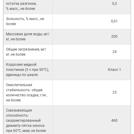
остатка разгонки,
0,3
% масс., не более
Зольность, % масс., не
0,01
более
Массовая доля воды, мг/
200
кг, не более
Общее загрязнение, мг/
24
кг, не более
Коррозия медной
пластинки (3 ч при 50°С),
Класс 1
единицы по шкале
Окислительная
стабильность: общее
25
количество осадка, г/м ,
не более
Смазывающая
способность:
скорректированный
460
диаметр пятна износа
при 60°С, мкм, не более