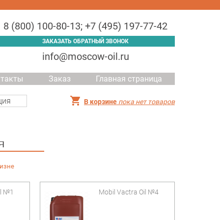
8 (800) 100-80-13
;
+7 (495) 197-77-42
ЗАКАЗАТЬ ОБРАТНЫЙ ЗВОНОК
info@moscow-oil.ru
нтакты
Заказ
Главная страница
ция
В корзине
пока нет товаров
я
визне
il №1
Mobil Vactra Oil №4