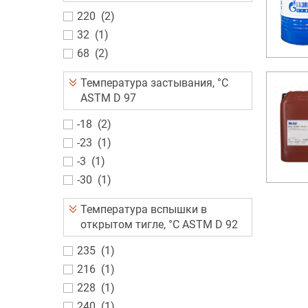
220
(
2
)
32
(
1
)
68
(
2
)
Температура застывания, °C
ASTM D 97
-18
(
2
)
-23
(
1
)
-3
(
1
)
-30
(
1
)
Температура вспышки в
открытом тигле, °C ASTM D 92
235
(
1
)
216
(
1
)
228
(
1
)
240
(
1
)