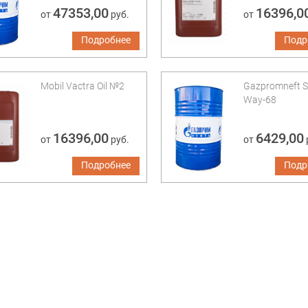
47353,00
16396,0
от
руб.
от
Подробнее
Подр
Mobil Vactra Oil №2
Gazpromneft S
Way-68
16396,00
6429,00
от
руб.
от
Подробнее
Подр