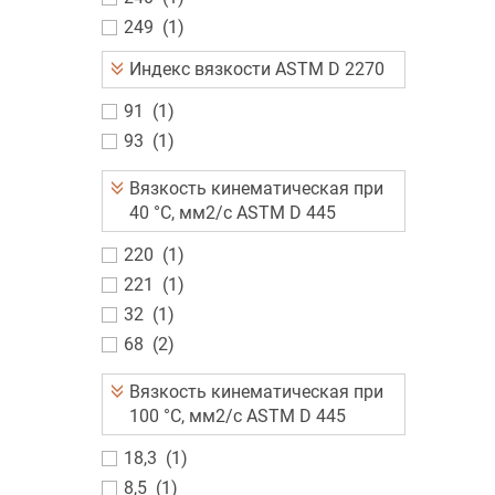
249
(
1
)
Индекс вязкости ASTM D 2270
91
(
1
)
93
(
1
)
Вязкость кинематическая при
40 °C, мм2/с ASTM D 445
220
(
1
)
221
(
1
)
32
(
1
)
68
(
2
)
Вязкость кинематическая при
100 °C, мм2/с ASTM D 445
18,3
(
1
)
8,5
(
1
)