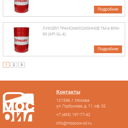
Подробнее
ЛУКОЙЛ ТРАНСМИССИОННОЕ ТМ-4 80W-
90 (API GL-4)
Подробнее
1
2
3
Контакты
121596, г. Москва
ул. Горбунова, д. 11, оф. 52
+7 (495) 197-77-42
info@moscow-oil.ru