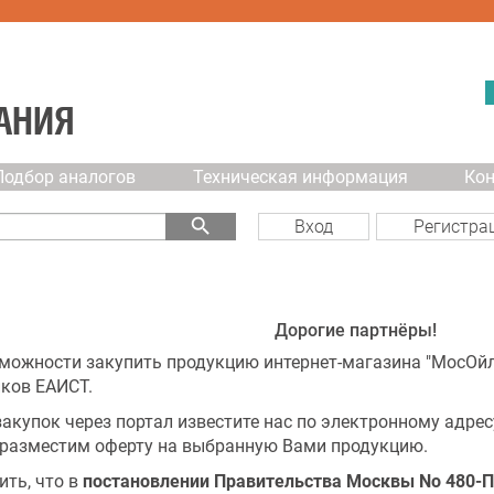
АНИЯ
Подбор аналогов
Техническая информация
Ко
search
Вход
Регистра
Дорогие партнёры!
можности закупить продукцию интернет-магазина "МосОйл"
ков ЕАИСТ.
акупок через портал известите нас по электронному адре
разместим оферту на выбранную Вами продукцию.
ть, что в
постановлении Правительства Москвы No 480-ПП