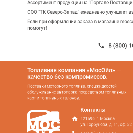
Ассортимент продукции на "Портале Поставщи
ООО "ТК Северо-Запад" ежедневно улучшает в
Если при оформлении заказа в магазине mosco
помогут!
phone
8 (800) 
Топливная компания «МосОйл» —
качество без компромиссов.
Поставки моторного топлива, спецжидкостей,
обслуживание автопарка посредством топливных
карт и топливных талонов.
Контакты
home
121596, г. Москва
ул. Горбунова, д. 11, оф. 52