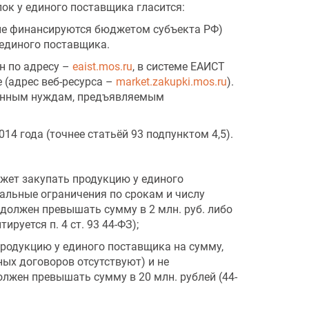
ок у единого поставщика гласится:
ые финансируются бюджетом субъекта РФ)
 единого поставщика.
н по адресу –
eaist.mos.ru
, в системе ЕАИСТ
 (адрес веб-ресурса –
market.zakupki.mos.ru
).
венным нуждам, предъявляемым
4 года (точнее статьёй 93 подпунктом 4,5).
жет закупать продукцию у единого
тальные ограничения по срокам и числу
должен превышать сумму в 2 млн. руб. либо
руется п. 4 ст. 93 44-ФЗ);
продукцию у единого поставщика на сумму,
ных договоров отсутствуют) и не
лжен превышать сумму в 20 млн. рублей (44-