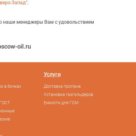
веро-Запад"
.
 то наши менеджеры Вам с удовольствием
cow-oil.ru
Услуги
о в бочках
Доставка пропана
Установка газгольдеров
ГОСТ
Емкости для ГСМ
сионные
еские
ы