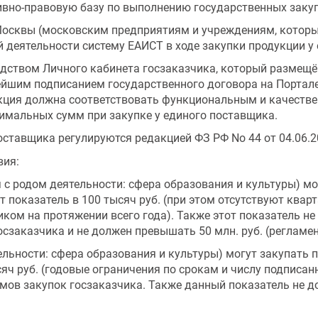
вно-правовую базу по выполнению государственных закуп
 Москвы (московским предприятиям и учреждениям, котор
й деятельности систему ЕАИСТ в ходе закупки продукции у
дством Личного кабинета госзаказчика, который размещё
ейшим подписанием государственного договора на Портале
укция должна соответствовать функциональным и качест
имальных сумм при закупке у единого поставщика.
авщика регулируются редакцией ФЗ РФ No 44 от 04.06.201
вия:
с родом деятельности: сфера образования и культуры) мо
 показатель в 100 тысяч руб. (при этом отсутствуют квар
ом на протяжении всего года). Также этот показатель не 
заказчика и не должен превышать 50 млн. руб. (регламенти
ельности: сфера образования и культуры) могут закупать 
яч руб. (годовые ограничения по срокам и числу подписан
ов закупок госзаказчика. Также данный показатель не до