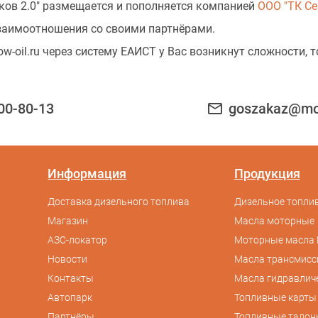
ков 2.0" размещается и пополняется компанией
ООО "ТК Се
заимоотношения со своими партнёрами.
w-oil.ru через систему ЕАИСТ у Вас возникнут сложности,
100-80-13
mail_outline
goszakaz@mos
Информация
Продукция
Доставка дизельного топлива
Дизельное топлив
Магазин
Масла моторные
АЗС-локатор
Моторные масла 
Новости
Масла трансмис
Контакты
Масла гидравлич
Автопарк
Топливные карты
Партнёры
Топливные талон