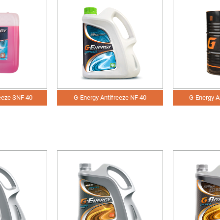
reeze SNF 40
G-Energy Antifreeze NF 40
G-Energy A