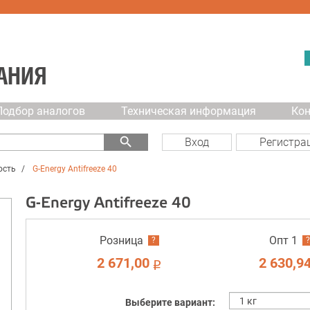
АНИЯ
Подбор аналогов
Техническая информация
Ко
search
Вход
Регистра
ость
G-Energy Antifreeze 40
G-Energy Antifreeze 40
Розница
Опт 1
?
?
2 671,00
2 630,9
i
Выберите вариант: