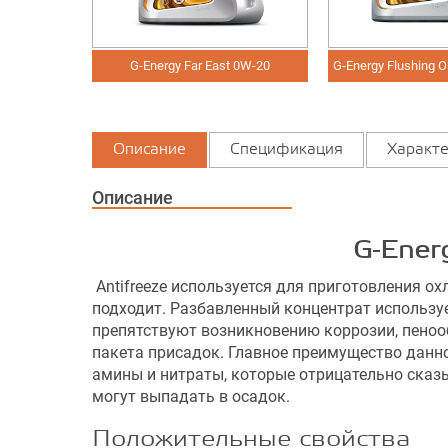
 5W-30
G-Energy Far East 0W-20
G-Energy Flushing
Описание
Спецификация
Характе
Описание
G-Ener
Antifreeze используется для приготовления о
подходит. Разбавленный концентрат используе
препятствуют возникновению коррозии, пенооб
пакета присадок. Главное преимущество данно
амины и нитраты, которые отрицательно сказы
могут выпадать в осадок.
Положительные свойства