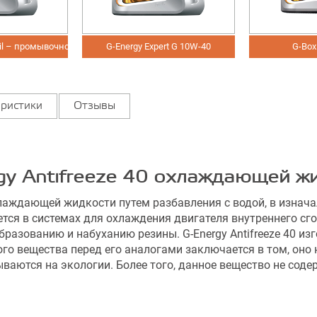
 Oil – промывочное моторное масло
G-Energy Expert G 10W-40
G-Box
ристики
Отзывы
gy Antifreeze 40 охлаждающей ж
хлаждающей жидкости путем разбавления с водой, в изнача
тся в системах для охлаждения двигателя внутреннего сг
разованию и набуханию резины. G-Energy Antifreeze 40 и
го вещества перед его аналогами заключается в том, оно 
ваются на экологии. Более того, данное вещество не соде