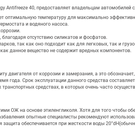
gy Antifreeze 40, предоставляет владельцам автомобилей
ет оптимальную температуру для максимально эффективн
ермостата и водяного насоса.
коррозии.
, благодаря отсутствию силикатов и фосфатов.
рков, так как оно подходит как для легковых, так и груз
 как данное вещество не содержит вредных компонентов.
у двигателя от коррозии и замерзания, а это обозначает,
ремя года. Срок эксплуатации данного средства составляет 
тех транспортных средствах, в которых очень часто осуще
ими ОЖ на основе этиленгликоля. Хотя для того чтобы об
 разбавления опытные специалисты рекомендуют использова
я защита обеспечивается при жесткости воды 20°dH(обыч