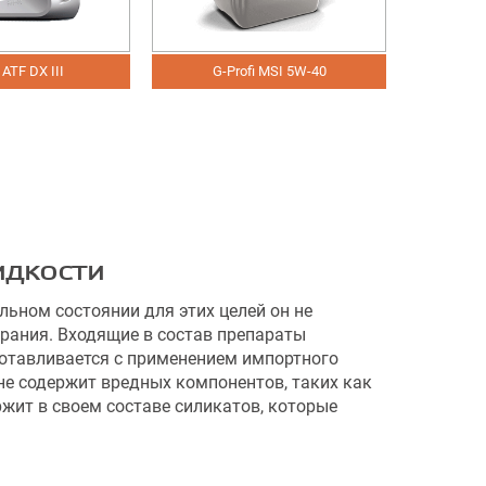
 ATF DX III
G-Profi MSI 5W-40
G-P
идкости
льном состоянии для этих целей он не
орания. Входящие в состав препараты
зготавливается с применением импортного
не содержит вредных компонентов, таких как
ржит в своем составе силикатов, которые