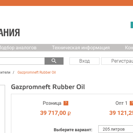
АНИЯ
Подбор аналогов
Техническая информация
Ко
search
Вход
Регистра
чители
Gazpromneft Rubber Оil
Gazpromneft Rubber Оil
Розница
Опт 1
?
?
39 717,00
39 121,2
i
Выберите вариант: