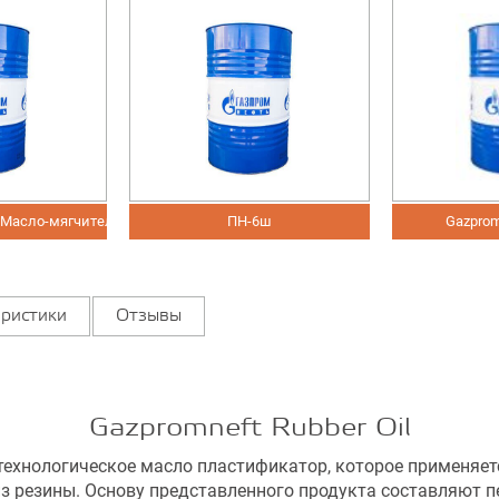
 Масло-мягчитель
ПН-6ш
Gazprom
ристики
Отзывы
Gazpromneft Rubber Oil
 технологическое масло пластификатор, которое применяе
 из резины. Основу представленного продукта составляют