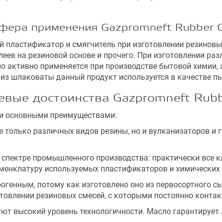
фера применения Gazpromneft Rubber O
й пластификатор и смягчитель при изготовлении резиновых
еев на резиновой основе и прочего. При изготовлении ра
ло активно применяется при производстве бытовой химии,
з шлаковаты данный продукт используется в качестве пы
вые достоинства Gazpromneft Rubb
ми основными преимуществами:
только различных видов резины, но и вулканизаторов и г
пектре промышленного производства: практически все кл
менклатуру используемых пластификаторов и химических 
генным, потому как изготовлено оно из первосортного сы
товлении резиновых смесей, с которыми постоянно контак
т высокий уровень технологичности. Масло гарантирует л