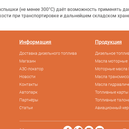
пышки (не менее 300°С) даёт возможность применять да
ости при транспортировке и дальнейшем складском хран
Информация
Продукция
Доставка дизельного топлива
Дизельное топлив
Магазин
Масла моторные
АЗС-локатор
Моторные масла 
Новости
Масла трансмис
Контакты
Масла гидравлич
Автопарк
Топливные карты
Партнёры
Топливные талон
Статьи
Авиационный кер