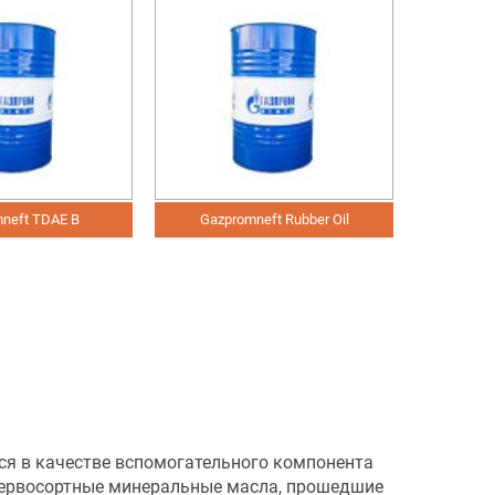
neft TDAE B
Gazpromneft Rubber Оil
тся в качестве вспомогательного компонента
 первосортные минеральные масла, прошедшие