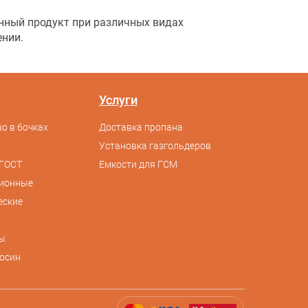
нный продукт при различных видах
ении.
Услуги
о в бочках
Доставка пропана
Установка газгольдеров
ГОСТ
Емкости для ГСМ
сионные
еские
ы
осин