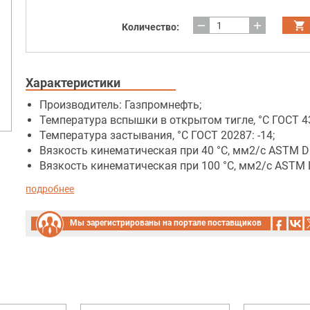
remove
add
Количество:
Характеристики
Производитель: Газпромнефть;
Температура вспышки в открытом тигле, °C ГОСТ 43
Температура застывания, °C ГОСТ 20287: -14;
Вязкость кинематическая при 40 °C, мм2/с ASTM D 
Вязкость кинематическая при 100 °C, мм2/с ASTM D
подробнее
Мы зарегистрированы на портале поставщиков