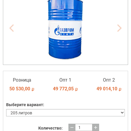
Розница
Опт 1
Опт 2
50 530,00
49 772,05
49 014,10
i
i
i
Выберите вариант:
remove
add
Количество: