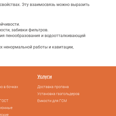
 свойствах. Эту взаимосвязь можно выразить
ойчивости.
ости, забивки фильтров.
твия пенообразования и водоотталкивающей
их ненормальной работы и кавитации,
Услуги
о в бочках
Доставка пропана
Установка газгольдеров
ГОСТ
Емкости для ГСМ
сионные
еские