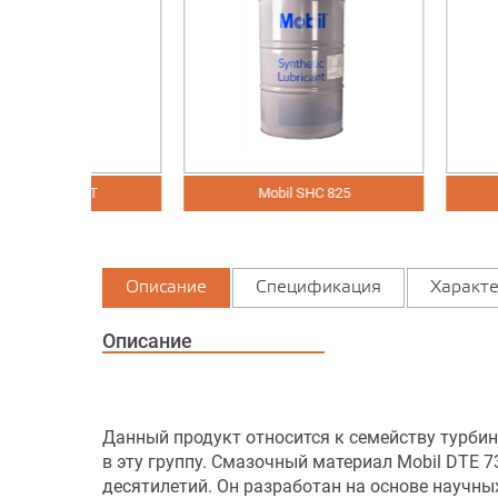
 GT
Mobil SHC 825
Mobil SH
Описание
Спецификация
Характе
Описание
Данный продукт относится к семейству турбин
в эту группу. Смазочный материал Mobil DTE 
десятилетий. Он разработан на основе научны