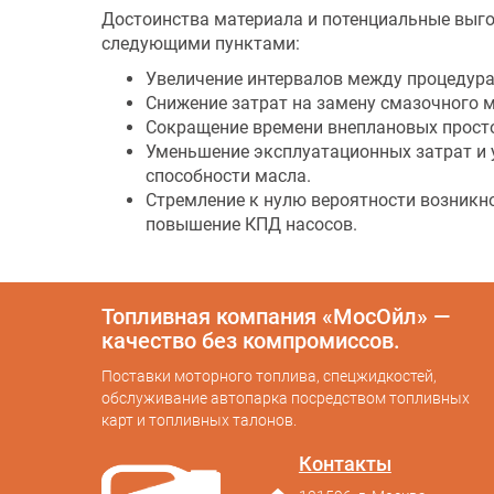
Достоинства материала и потенциальные выго
следующими пунктами:
Увеличение интервалов между процедура
Снижение затрат на замену смазочного м
Сокращение времени внеплановых простое
Уменьшение эксплуатационных затрат и 
способности масла.
Стремление к нулю вероятности возникно
повышение КПД насосов.
Топливная компания «МосОйл» —
качество без компромиссов.
Поставки моторного топлива, спецжидкостей,
обслуживание автопарка посредством топливных
карт и топливных талонов.
Контакты