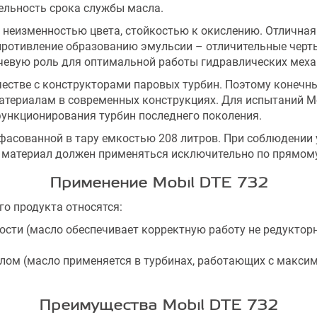
ельность срока службы масла.
 неизменностью цвета, стойкостью к окислению. Отлична
противление образованию эмульсии – отличительные черты
чевую роль для оптимальной работы гидравлических мех
естве с конструкторами паровых турбин. Поэтому конечн
териалам в современных конструкциях. Для испытаний Мо
ункционирования турбин последнего поколения.
асованной в тару емкостью 208 литров. При соблюдении 
й материал должен применяться исключительно по прямом
Применение Mobil DTE 732
о продукта относятся:
ти (масло обеспечивает корректную работу не редукторны
ом (масло применяется в турбинах, работающих с максим
Преимущества Mobil DTE 732