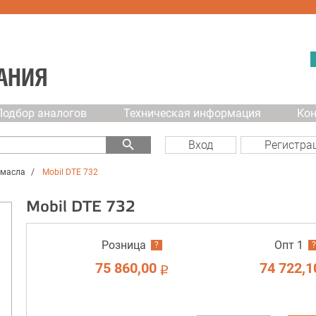
АНИЯ
Подбор аналогов
Техническая информация
Ко
search
Вход
Регистра
 масла
Mobil DTE 732
Mobil DTE 732
Розница
Опт 1
?
?
75 860,00
74 722,1
i