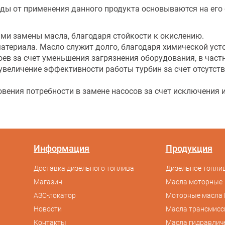
ды от применения данного продукта основываются на его
ми замены масла, благодаря стойкости к окислению.
атериала. Масло служит долго, благодаря химической уст
в за счет уменьшения загрязнения оборудования, в частн
увеличение эффективности работы турбин за счет отсутс
вения потребности в замене насосов за счет исключения 
Информация
Продукция
Доставка дизельного топлива
Дизельное топлив
Магазин
Масла моторные
АЗС-локатор
Моторные масла 
Новости
Масла трансмис
Контакты
Масла гидравлич