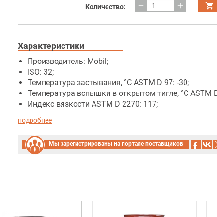
remove
add
Количество:
Характеристики
Производитель: Mobil;
ISO: 32;
Температура застывания, °C ASTM D 97: -30;
Температура вспышки в открытом тигле, °C ASTM D 
Индекс вязкости ASTM D 2270: 117;
подробнее
Мы зарегистрированы на портале поставщиков