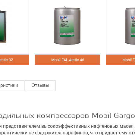
Arctic 46
Mobil EAL Arctic 68
Mobil Gargo
ристики
Отзывы
ильных компрессоров Mobil Gargoyl
ется представителем высокоэффективных нафтеновых масел
практически не содержится парафинов, что придаёт ему о