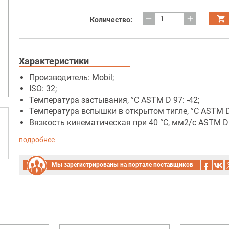
remove
add
Количество:
Характеристики
Производитель: Mobil;
ISO: 32;
Температура застывания, °C ASTM D 97: -42;
Температура вспышки в открытом тигле, °C ASTM D 
Вязкость кинематическая при 40 °C, мм2/с ASTM D 
подробнее
Мы зарегистрированы на портале поставщиков