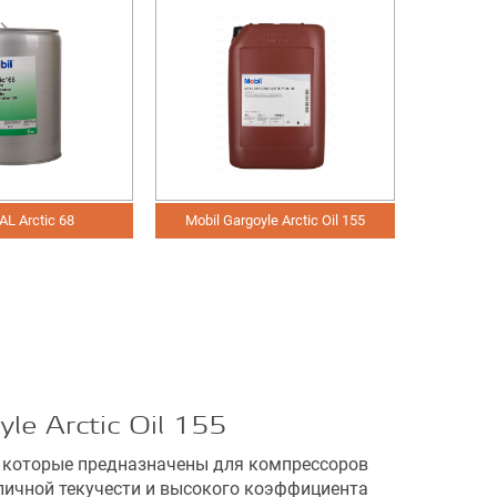
yle Arctic Oil 155
Mobil Gargoyle Arctic SHC 226E
Mobil G
e Arctic Oil 155
, которые предназначены для компрессоров
тличной текучести и высокого коэффициента