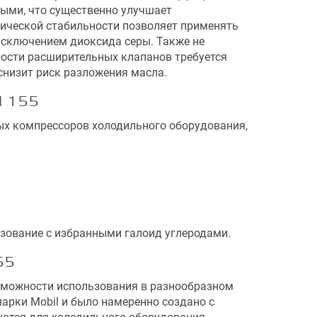
тыми, что существенно улучшает
мической стабильности позволяет применять
 исключением диоксида серы. Также не
ности расширительных клапанов требуется
снизит риск разложения масла.
l 155
ых компрессоров холодильного оборудования,
ьзование с избранными галоид углеродами.
55
озможности использования в разнообразном
марки Mobil и было намеренно создано с