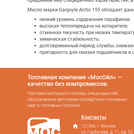
приданием ему специфичных характеристик, в
Масло марки Gargoyle Arctic 155 обладает д
низкий уровень содержания парафинов;
высокая теплопередача на испарителе;
отменная текучесть при низких температ
химическая стабильность;
долговременный период службы, снижаю
пригодность для смазки подшипников и 
Топливная компания «МосОйл» —
качество без компромиссов.
Поставки моторного топлива, спецжидкостей,
обслуживание автопарка посредством топливных
карт и топливных талонов.
Контакты
home
121596, г. Москва
ул. Горбунова, д. 11, оф. 52