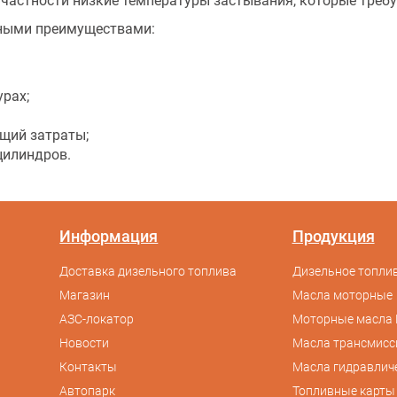
 частности низкие температуры застывания, которые треб
анными преимуществами:
урах;
щий затраты;
цилиндров.
Информация
Продукция
Доставка дизельного топлива
Дизельное топлив
Магазин
Масла моторные
АЗС-локатор
Моторные масла 
Новости
Масла трансмис
Контакты
Масла гидравлич
Автопарк
Топливные карты