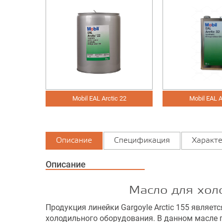
ic 22
Mobil EAL Arctic 32
Mobil EAL 
Описание
Спецификация
Характе
Описание
Масло для холод
Продукция линейки Gargoyle Arctic 155 явля
холодильного оборудования. В данном масле 