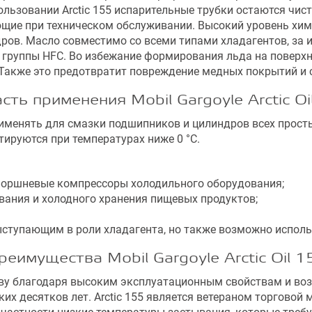
ользовании Arctic 155 испарительные трубки остаются чис
ющие при техническом обслуживании. Высокий уровень хи
дров. Масло совместимо со всеми типами хладагентов, за
 группы HFC. Во избежание формирования льда на поверх
 Также это предотвратит повреждение медных покрытий и 
сть применения Mobil Gargoyle Arctic Oi
рименять для смазки подшипников и цилиндров всех прост
тируются при температурах ниже 0 °С.
оршневые компрессоры холодильного оборудования;
ания и холодного хранения пищевых продуктов;
выступающим в роли хладагента, но также возможно испол
реимущества Mobil Gargoyle Arctic Oil 1
лаву благодаря высоким эксплуатационным свойствам и в
х десятков лет. Arctic 155 является ветераном торговой 