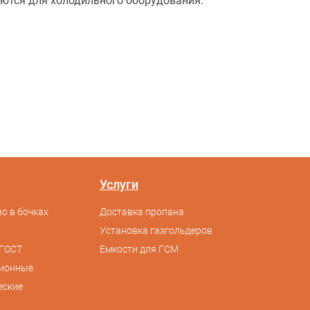
уются для холодильного оборудования.
Услуги
о в бочках
Доставка пропана
Установка газгольдеров
ГОСТ
Емкости для ГСМ
сионные
еские