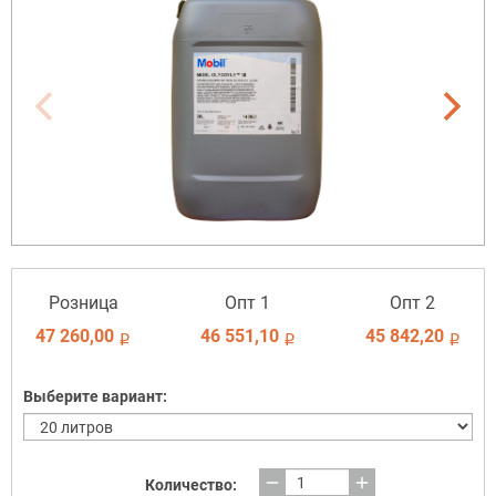
Розница
Опт 1
Опт 2
47 260,00
46 551,10
45 842,20
i
i
i
Выберите вариант:
remove
add
Количество: