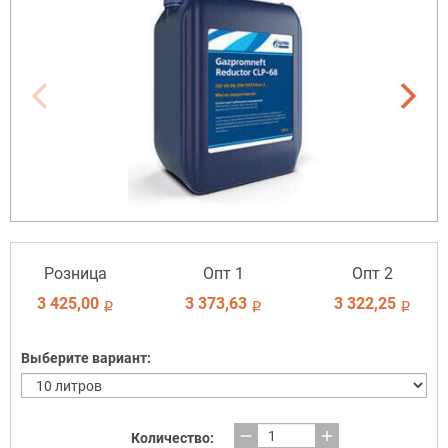
Розница
Опт 1
Опт 2
3 425,00
3 373,63
3 322,25
i
i
i
Выберите вариант:
remove
add
Количество: