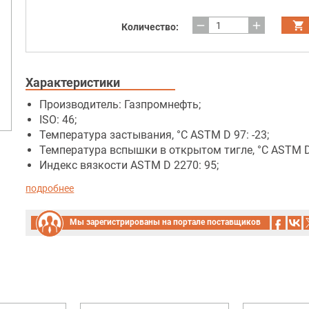
remove
add
Количество:
Характеристики
Производитель: Газпромнефть;
ISO: 46;
Температура застывания, °C ASTM D 97: -23;
Температура вспышки в открытом тигле, °C ASTM D 
Индекс вязкости ASTM D 2270: 95;
подробнее
Мы зарегистрированы на портале поставщиков