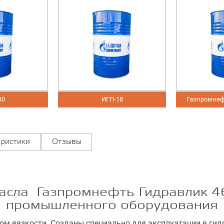
ИГП-18
Газпромнефть Гид
ристики
Отзывы
асла Газпромнефть Гидравлик 4
промышленного оборудования
м вязкости. Созданы специально для эксплуатации в гид