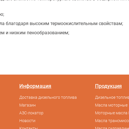
ю;
сла благодаря высоким термоокислительным свойствам;
ем и низким пенообразованием;
Информация
Продукция
Доставка дизельного топлива
Дизельное топлив
Магазин
Масла моторные
АЗС-локатор
Моторные масла 
Новости
Масла трансмис
Контакты
Масла гидравлич