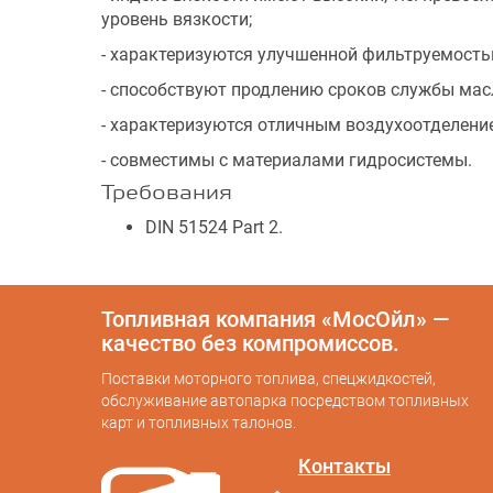
уровень вязкости;
- характеризуются улучшенной фильтруемость
- способствуют продлению сроков службы ма
- характеризуются отличным воздухоотделени
- совместимы с материалами гидросистемы.
Требования
DIN 51524 Part 2.
Топливная компания «МосОйл» —
качество без компромиссов.
Поставки моторного топлива, спецжидкостей,
обслуживание автопарка посредством топливных
карт и топливных талонов.
Контакты