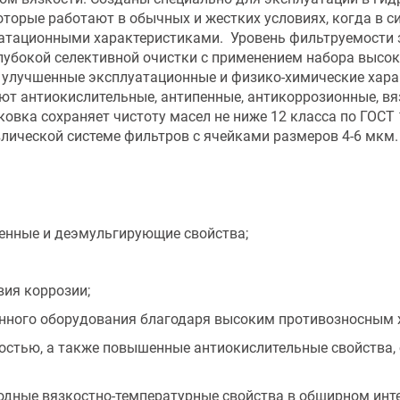
оторые работают в обычных и жестких условиях, когда в 
атационными характеристиками. Уровень фильтруемости з
лубокой селективной очистки с применением набора выс
 улучшенные эксплуатационные и физико-химические хар
ают антиокислительные, антипенные, антикоррозионные, в
ковка сохраняет чистоту масел не ниже 12 класса по ГОС
лической системе фильтров с ячейками размеров 4-6 мкм.
енные и деэмульгирующие свойства;
вия коррозии;
енного оборудования благодаря высоким противозносным 
ностью, а также повышенные антиокислительные свойства,
сходные вязкостно-температурные свойства в обширном ин