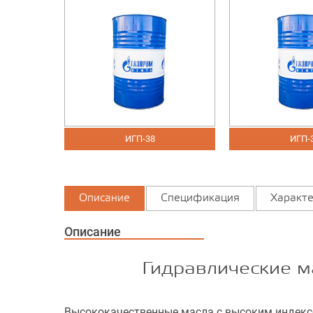
ИГП-38
ИГП-30
Описание
Спецификация
Характе
Описание
Гидравлические м
Высококачественные масла с высоким индексо