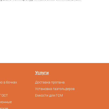
Услуги
о в бочках
Доставка пропана
Установка газгольдеров
ГОСТ
Емкости для ГСМ
сионные
еские