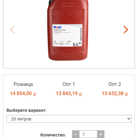
Розница
Опт 1
Опт 2
14 054,00
13 843,19
13 632,38
i
i
i
Выберите вариант:
remove
add
Количество: