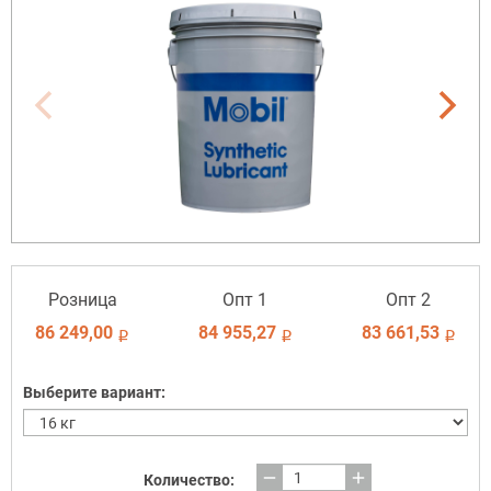
Розница
Опт 1
Опт 2
86 249,00
84 955,27
83 661,53
i
i
i
Выберите вариант:
remove
add
Количество: