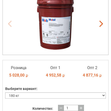
Розница
Опт 1
Опт 2
5 028,00
4 952,58
4 877,16
i
i
i
Выберите вариант:
remove
add
Количество: